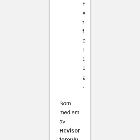
h
e
t
f
o
r
d
e
g
.
Som
medlem
av
Revisor
forenin